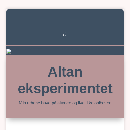
Altan
eksperimentet
Min urbane have på altanen og livet i kolonihaven