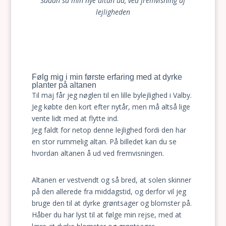
Sådan så min nye altan ud, ved fremvisning af
lejligheden
Følg mig i min første erfaring med at dyrke
planter på altanen
Til maj får jeg nøglen til en lille bylejlighed i Valby.
Jeg købte den kort efter nytår, men må altså lige
vente lidt med at flytte ind.
Jeg faldt for netop denne lejlighed fordi den har
en stor rummelig altan. På billedet kan du se
hvordan altanen å ud ved fremvisningen.
Altanen er vestvendt og så bred, at solen skinner
på den allerede fra middagstid, og derfor vil jeg
bruge den til at dyrke grøntsager og blomster på.
Håber du har lyst til at følge min rejse, med at