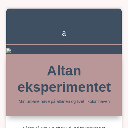
Altan
eksperimentet
Min urbane have på altanen og livet i kolonihaven