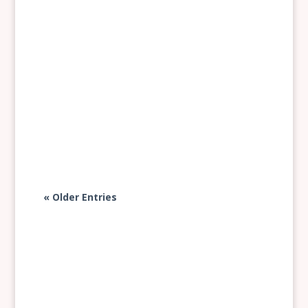
Min bedste ven har fødselsdag i dag. Han
fylder 10 år. Det fejrer vi med fri salatbar
på altanen og ekstra blødt underlag til de
fintfølende kaninpoter.
« Older Entries